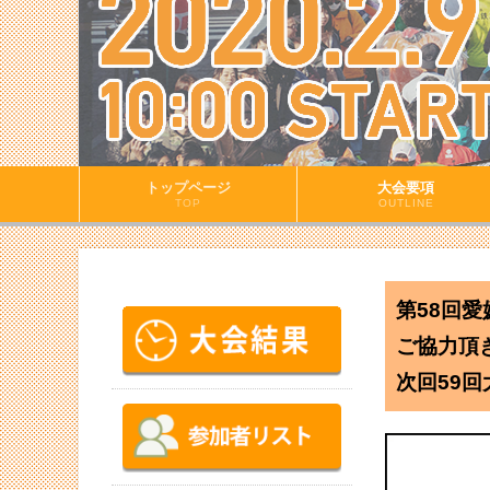
トップページ
大会要項
TOP
OUTLINE
第58回
ご協力頂
次回59回