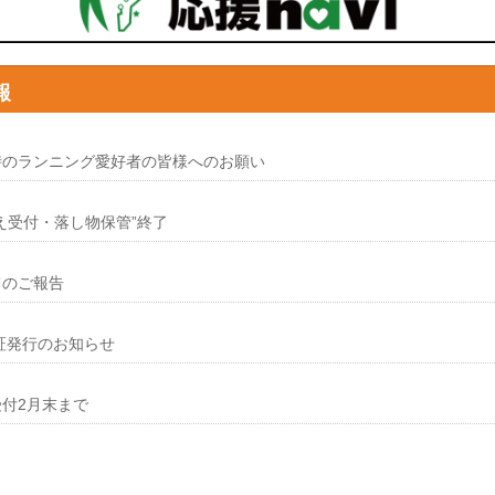
報
日
時のランニング愛好者の皆様へのお願い
え受付・落し物保管”終了
日
てのご報告
日
証発行のお知らせ
日
付2月末まで