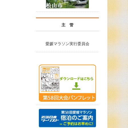
主 管
愛媛マラソン実行委員会