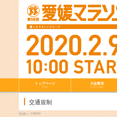
トップページ
大会要項
TOP
OUTLINE
交通規制
HOME
»
交通規制